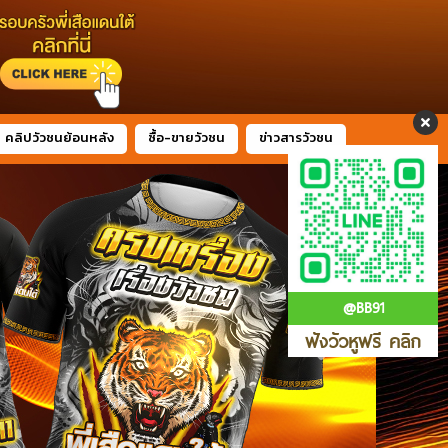
คลิปวัวชนย้อนหลัง
ซื้อ-ขายวัวชน
ข่าวสารวัวชน
@BB91
ฟังวัวหูฟรี คลิก