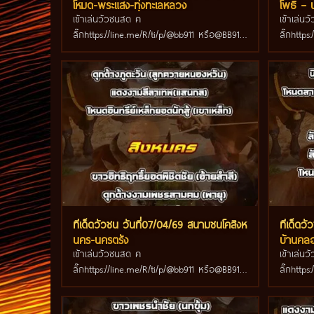
โหมด-พระแสง-ทุ่งทะเลหลวง
โพธิ์ – 
เข้าเล่นวัวชนสด ค
เข้าเล่น
ลิ๊กhttps://line.me/R/ti/p/@bb911 หรือ@BB911
ลิ๊กhttp
มีตัว@ข้างหน้ากันนะครับ
มีตัว@ข
ทีเด็ดวัวชน วันที่07/04/69 สนามชนโคสิงห
ทีเด็ดว
นคร-นครตรัง
บ้านคลอ
เข้าเล่นวัวชนสด ค
เข้าเล่น
ลิ๊กhttps://line.me/R/ti/p/@bb911 หรือ@BB911
ลิ๊กhttp
มีตัว@ข้างหน้ากันนะครับ
มีตัว@ข้