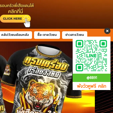
คลิปวัวชนย้อนหลัง
ซื้อ-ขายวัวชน
ข่าวสารวัวชน
@BB91
ฟังวัวหูฟรี คลิก