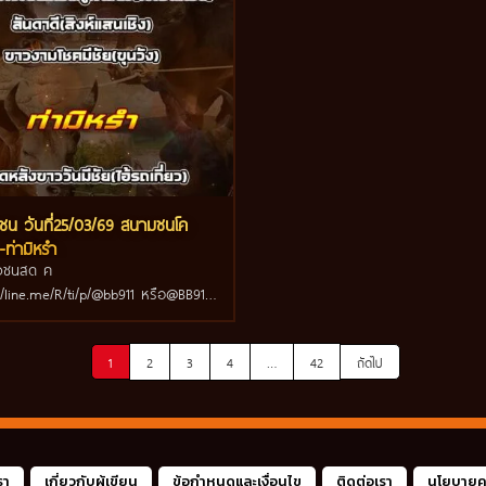
ัวชน วันที่25/03/69 สนามชนโค
-ท่ามิหรำ
วัวชนสด ค
s://line.me/R/ti/p/@bb911 หรือ@BB911
างหน้ากันนะครับ
1
2
3
4
…
42
ถัดไป
รา
เกี่ยวกับผู้เขียน
ข้อกำหนดและเงื่อนไข
ติดต่อเรา
นโยบายคว