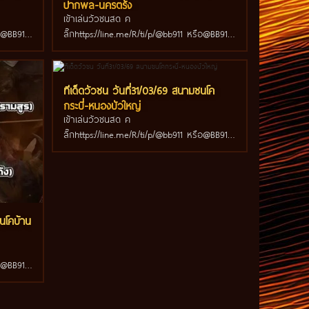
ปากพล-นครตรัง
เข้าเล่นวัวชนสด ค
ือ@BB911
ลิ๊กhttps://line.me/R/ti/p/@bb911 หรือ@BB911
มีตัว@ข้างหน้ากันนะครับ
ทีเด็ดวัวชน วันที่31/03/69 สนามชนโค
กระบี่-หนองบัวใหญ่
เข้าเล่นวัวชนสด ค
ลิ๊กhttps://line.me/R/ti/p/@bb911 หรือ@BB911
มีตัว@ข้างหน้ากันนะครับ
ชนโคบ้าน
ือ@BB911