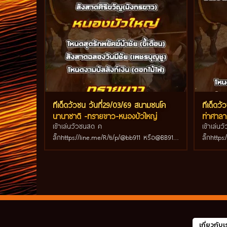
ทีเด็ดวัวชน วันที่29/03/69 สนามชนโค
ทีเด็ดว
นานาชาติ -ทรายขาว-หนองบัวใหญ่
ท่าศาลา
เข้าเล่นวัวชนสด ค
เข้าเล่น
ลิ๊กhttps://line.me/R/ti/p/@bb911 หรือ@BB911
ลิ๊กhttp
มีตัว@ข้างหน้ากันนะครับ
มีตัว@ข้
เกี่ยวกับเ