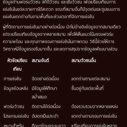
ข้อมูลด้านฟอร์มวัวชน สถิติวัวชน และเชิงวัวชน เพื่อเปรียบเทียบการ
แข่งขันในแต่ละรายการได้สะดวก ขณะที่สนามอื่นก็มีจุดเด่นและรูปแบบการ
แข่งขันแตกต่างกันตามพื้นที่และช่วงเวลาที่จัดการแข่งขัน
ผู้ที่ติดตามการแข่งขันมาอย่างต่อเนื่อง มักไม่อ้างอิงข้อมูลจากสนามเดียว
แต่จะเปรียบเทียบข้อมูลจากหลายสนาม เพื่อให้เห็นแนวโน้มของฟอร์ม
ความพร้อม และคุณภาพของการแข่งขันในภาพรวม วิธีนี้ช่วยให้การ
วิเคราะห์มีข้อมูลรองรับมากขึ้น และลดการสรุปจากข้อมูลเพียงบางส่วน
หัวข้อเปรียบ
สนามจันดี
สนามวัวชนอื่น
เทียบ
การแข่งขัน
จัดอย่างต่อเนื่อง
แตกต่างตามแต่ละสนาม
ข้อมูลย้อนหลัง
มีข้อมูลให้ศึกษา
ขึ้นอยู่กับแต่ละพื้นที่
สม่ำเสมอ
ฟอร์มวัวชน
ติดตามได้ต่อเนื่อง
ต้องรวบรวมจากหลายแหล่ง
โปรแกรมแข่งขัน
อัปเดตเป็นประจำ
แตกต่างตามรอบการแข่งขัน
เหมาะสำหรับ
ศึกษาข้อมูลระยะยาว
เปรียบเทียบการแข่งขันหลาย