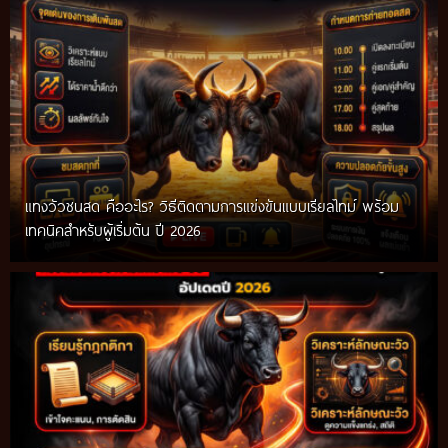
แทงวัวชนสด คืออะไร? วิธีติดตามการแข่งขันแบบเรียลไทม์ พร้อม
เทคนิคสำหรับผู้เริ่มต้น ปี 2026