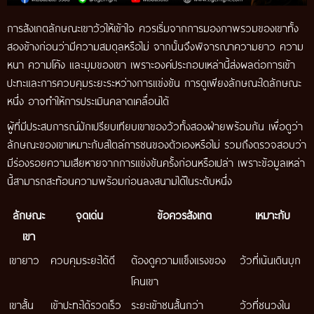
การสังเกตลักษณะเขาวัวให้เข้าใจ ควรเริ่มจากการมองภาพรวมของเขาทั้ง
สองข้างก่อนว่ามีความสมดุลหรือไม่ จากนั้นจึงพิจารณาความยาว ความ
หนา ความโค้ง และมุมของเขา เพราะองค์ประกอบเหล่านี้ส่งผลต่อการเข้า
ปะทะและการควบคุมระยะระหว่างการแข่งขัน การดูเพียงลักษณะใดลักษณะ
หนึ่ง อาจทำให้การประเมินคลาดเคลื่อนได้
ผู้ที่มีประสบการณ์มักเปรียบเทียบเขาของวัวทั้งสองฝ่ายพร้อมกัน เพื่อดูว่า
ลักษณะของเขาเหมาะกับสไตล์การชนของตัวเองหรือไม่ รวมถึงตรวจสอบว่า
มีร่องรอยความเสียหายจากการแข่งขันครั้งก่อนหรือเปล่า เพราะข้อมูลเหล่า
นี้สามารถสะท้อนความพร้อมก่อนลงสนามได้ในระดับหนึ่ง
ลักษณะ
จุดเด่น
ข้อควรสังเกต
เหมาะกับ
เขา
เขายาว
ควบคุมระยะได้ดี
ต้องดูความแข็งแรงของ
วัวที่เน้นเดินบุก
โคนเขา
เขาสั้น
เข้าปะทะได้รวดเร็ว
ระยะเข้าชนสั้นกว่า
วัวที่ชนวงใน