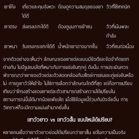
เขาโค้ง
เกี่ยวและคุมจังหวะ
ต้องดูความสมดุลของเขา
วัวที่ใช้เทคนิค
ได้ดี
เขาตรง
ส่งแรงปะทะได้ดี
ต้องดูมุมการเข้าชน
วัวที่เน้นพละ
กำลัง
เขาหนา
รับแรงกระแทกได้ดี
น้ำหนักเขาอาจมากขึ้น
วัวที่ชนต่อเนื่อง
จากตัวอย่างจะเห็นว่า ลักษณะของเขาแต่ละแบบมีข้อดีและข้อจำกัดแตก
ต่างกัน ไม่มีรูปแบบใดที่เหมาะกับการแข่งขันทุกคู่ ดังนั้น การประเมินควร
พิจารณาว่าเขาของวัวแต่ละตัวสอดคล้องกับสไตล์การชนและคู่แข่งขันหรือ
ไม่ การดูเขาวัวให้เข้าใจ ไม่ใช่การเลือกว่าลักษณะใดดีที่สุด แต่คือการเปรียบ
เทียบว่าโครงสร้างของเขาแต่ละตัวสามารถสร้างความได้เปรียบใน
สถานการณ์นั้นได้มากน้อยเพียงใด เมื่อใช้ข้อมูลนี้ร่วมกับปัจจัยอื่น การ
วิเคราะห์ก็จะมีความแม่นยำมากยิ่งขึ้น
เขาวัวยาว vs เขาวัวสั้น แบบไหนได้เปรียบ?
หลายคนเชื่อว่าเขาวัวยาวย่อมได้เปรียบกว่าเขาสั้น แต่ในความเป็นจริง