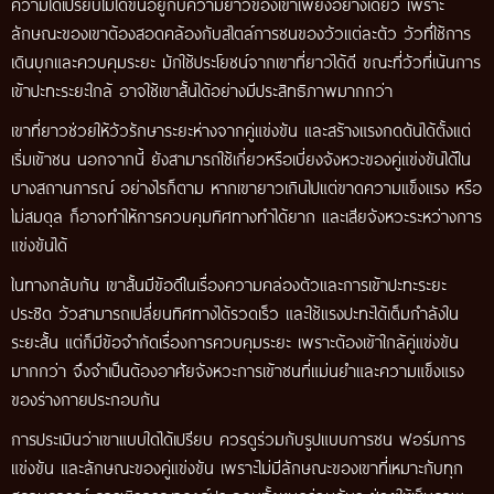
ความได้เปรียบไม่ได้ขึ้นอยู่กับความยาวของเขาเพียงอย่างเดียว เพราะ
ลักษณะของเขาต้องสอดคล้องกับสไตล์การชนของวัวแต่ละตัว วัวที่ใช้การ
เดินบุกและควบคุมระยะ มักใช้ประโยชน์จากเขาที่ยาวได้ดี ขณะที่วัวที่เน้นการ
เข้าปะทะระยะใกล้ อาจใช้เขาสั้นได้อย่างมีประสิทธิภาพมากกว่า
เขาที่ยาวช่วยให้วัวรักษาระยะห่างจากคู่แข่งขัน และสร้างแรงกดดันได้ตั้งแต่
เริ่มเข้าชน นอกจากนี้ ยังสามารถใช้เกี่ยวหรือเบี่ยงจังหวะของคู่แข่งขันได้ใน
บางสถานการณ์ อย่างไรก็ตาม หากเขายาวเกินไปแต่ขาดความแข็งแรง หรือ
ไม่สมดุล ก็อาจทำให้การควบคุมทิศทางทำได้ยาก และเสียจังหวะระหว่างการ
แข่งขันได้
ในทางกลับกัน เขาสั้นมีข้อดีในเรื่องความคล่องตัวและการเข้าปะทะระยะ
ประชิด วัวสามารถเปลี่ยนทิศทางได้รวดเร็ว และใช้แรงปะทะได้เต็มกำลังใน
ระยะสั้น แต่ก็มีข้อจำกัดเรื่องการควบคุมระยะ เพราะต้องเข้าใกล้คู่แข่งขัน
มากกว่า จึงจำเป็นต้องอาศัยจังหวะการเข้าชนที่แม่นยำและความแข็งแรง
ของร่างกายประกอบกัน
การประเมินว่าเขาแบบใดได้เปรียบ ควรดูร่วมกับรูปแบบการชน ฟอร์มการ
แข่งขัน และลักษณะของคู่แข่งขัน เพราะไม่มีลักษณะของเขาที่เหมาะกับทุก