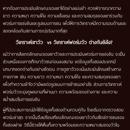
หากต้องการประเมินลักษณะของเขาได้อย่างแม่นยำ ควรพิจารณาความ
ยาว ความหนา ความโค้ง ความแข็งแรง และความสมดุลของเขาร่วมกับ
ฟอร์มการแข่งขันและรูปแบบการชน เพื่อให้การวิเคราะห์มีความรอบด้านและ
สอดคล้องกับสถานการณ์จริงมากที่สุด
วิเคราะห์เขาวัว vs วิเคราะห์ฟอร์มวัว ต่างกันยังไง?
แม้ว่าการสังเกตลักษณะของเขาวัวและการประเมินฟอร์มการแข่งขัน จะเป็น
ส่วนหนึ่งของการศึกษาวัวชนก่อนลงสนาม แต่ข้อมูลทั้งสองประเภทมี
บทบาทแตกต่างกันอย่างชัดเจน การดูเขาวัวจะเน้นประเมินโครงสร้างทาง
กายภาพ เช่น ความยาว ความหนา ความโค้ง และความสมดุลของเขา
เพื่อทำความเข้าใจว่ามีผลต่อรูปแบบการเข้าชนอย่างไร ส่วนการวิเคราะห์
ฟอร์มวัวจะมุ่งดูผลงานที่ผ่านมา ความพร้อมของร่างกาย และความ
สม่ำเสมอในการแข่งขัน
ผู้ที่มีประสบการณ์มักใช้ข้อมูลทั้งสองด้านควบคู่กัน โดยเริ่มจากตรวจสอบ
ฟอร์มล่าสุด จากนั้นจึงเปรียบเทียบลักษณะของเขาวัวกับสไตล์การชนของ
ทั้งสองฝ่าย วิธีนี้ช่วยให้เห็นทั้งความพร้อมและความเหมาะสมของวัวใน