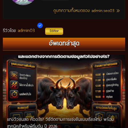
ดูบทความทั้งหมดของ admin.seo03
admin03
รีวิวโดย
Editor
อัพเดทล่าสุด
แทงวัวชนสด คืออะไร? วิธีติดตามการแข่งขันแบบเรียลไทม์ พร้อม
เทคนิคสำหรับผู้เริ่มต้น ปี 2026