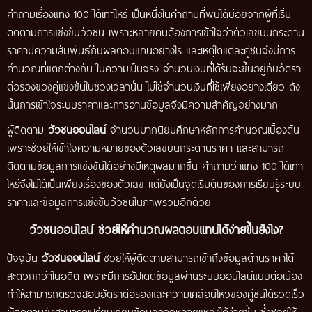
คำถามเรื่องแทง 100 ได้เท่าไหร่ เป็นหนึ่งในคำถามที่พบได้บ่อยจากผู้ที่เริ่ม
ติดตามการแข่งขันวัวชน เพราะหลายคนต้องการเข้าใจว่าตัวเลขบนกระดาน
ราคามีความสัมพันธ์กับผลตอบแทนอย่างไร และเหตุใดแต่ละคู่ชนจึงมีการ
คำนวณที่แตกต่างกัน ในความเป็นจริง จำนวนเงินที่ได้รับจะขึ้นอยู่กับอัตรา
ต่อรองของคู่แข่งขันในช่วงเวลานั้น ไม่ใช่จำนวนเงินที่ใช้เพียงอย่างเดียว ดัง
นั้นการเข้าใจระบบราคาและการอ่านข้อมูลจึงมีความสำคัญอย่างมาก
ผู้ติดตาม
วัวชนออนไลน์
จำนวนมากนิยมศึกษาหลักการคำนวณเบื้องต้น
เพราะช่วยให้เข้าใจความหมายของตัวเลขบนกระดานราคา และสามารถ
ติดตามข้อมูลการแข่งขันได้อย่างมีเหตุผลมากขึ้น คำถามว่าแทง 100 ได้เท่า
ไหร่จึงไม่ได้เป็นเพียงเรื่องของตัวเลข แต่ยังเป็นจุดเริ่มต้นของการเรียนรู้ระบบ
ราคาและข้อมูลการแข่งขันวัวชนในภาพรวมอีกด้วย
วัวชนออนไลน์ ช่วยให้คำนวณผลตอบแทนได้ง่ายขึ้นยังไง?
ปัจจุบัน
วัวชนออนไลน์
ช่วยให้ผู้ติดตามสามารถเข้าถึงข้อมูลด้านราคาได้
สะดวกกว่าในอดีต เพราะมีการอัปเดตข้อมูลผ่านระบบออนไลน์แบบต่อเนื่อง
ทำให้สามารถตรวจสอบอัตราต่อรองและความเคลื่อนไหวของคู่ชนได้รวดเร็ว
ผู้ติดตามยังสามารถเปรียบเทียบข้อมูลจากหลายแหล่งได้ง่ายขึ้น ซึ่งช่วยให้