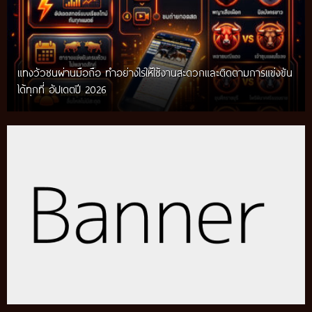
แทงวัวชนผ่านมือถือ ทำอย่างไรให้ใช้งานสะดวกและติดตามการแข่งขัน
ได้ทุกที่ อัปเดตปี 2026