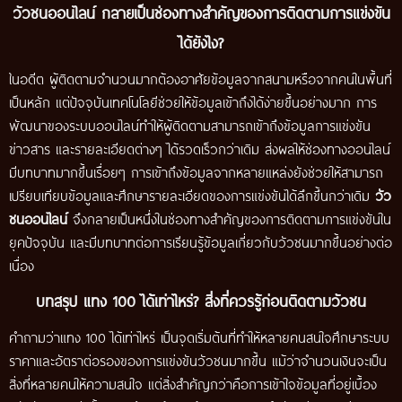
วัวชนออนไลน์ กลายเป็นช่องทางสำคัญของการติดตามการแข่งขัน
ได้ยังไง?
ในอดีต ผู้ติดตามจำนวนมากต้องอาศัยข้อมูลจากสนามหรือจากคนในพื้นที่
เป็นหลัก แต่ปัจจุบันเทคโนโลยีช่วยให้ข้อมูลเข้าถึงได้ง่ายขึ้นอย่างมาก การ
พัฒนาของระบบออนไลน์ทำให้ผู้ติดตามสามารถเข้าถึงข้อมูลการแข่งขัน
ข่าวสาร และรายละเอียดต่างๆ ได้รวดเร็วกว่าเดิม ส่งผลให้ช่องทางออนไลน์
มีบทบาทมากขึ้นเรื่อยๆ การเข้าถึงข้อมูลจากหลายแหล่งยังช่วยให้สามารถ
เปรียบเทียบข้อมูลและศึกษารายละเอียดของการแข่งขันได้ลึกขึ้นกว่าเดิม
วัว
ชนออนไลน์
จึงกลายเป็นหนึ่งในช่องทางสำคัญของการติดตามการแข่งขันใน
ยุคปัจจุบัน และมีบทบาทต่อการเรียนรู้ข้อมูลเกี่ยวกับวัวชนมากขึ้นอย่างต่อ
เนื่อง
บทสรุป แทง 100 ได้เท่าไหร่? สิ่งที่ควรรู้ก่อนติดตามวัวชน
คำถามว่าแทง 100 ได้เท่าไหร่ เป็นจุดเริ่มต้นที่ทำให้หลายคนสนใจศึกษาระบบ
ราคาและอัตราต่อรองของการแข่งขันวัวชนมากขึ้น แม้ว่าจำนวนเงินจะเป็น
สิ่งที่หลายคนให้ความสนใจ แต่สิ่งสำคัญกว่าคือการเข้าใจข้อมูลที่อยู่เบื้อง