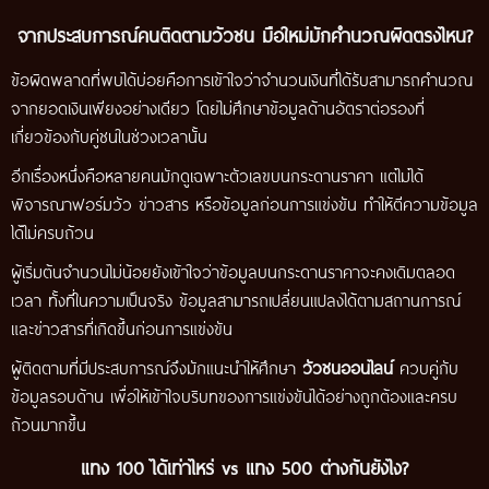
จากประสบการณ์คนติดตามวัวชน มือใหม่มักคำนวณผิดตรงไหน?
ข้อผิดพลาดที่พบได้บ่อยคือการเข้าใจว่าจำนวนเงินที่ได้รับสามารถคำนวณ
จากยอดเงินเพียงอย่างเดียว โดยไม่ศึกษาข้อมูลด้านอัตราต่อรองที่
เกี่ยวข้องกับคู่ชนในช่วงเวลานั้น
อีกเรื่องหนึ่งคือหลายคนมักดูเฉพาะตัวเลขบนกระดานราคา แต่ไม่ได้
พิจารณาฟอร์มวัว ข่าวสาร หรือข้อมูลก่อนการแข่งขัน ทำให้ตีความข้อมูล
ได้ไม่ครบถ้วน
ผู้เริ่มต้นจำนวนไม่น้อยยังเข้าใจว่าข้อมูลบนกระดานราคาจะคงเดิมตลอด
เวลา ทั้งที่ในความเป็นจริง ข้อมูลสามารถเปลี่ยนแปลงได้ตามสถานการณ์
และข่าวสารที่เกิดขึ้นก่อนการแข่งขัน
ผู้ติดตามที่มีประสบการณ์จึงมักแนะนำให้ศึกษา
วัวชนออนไลน์
ควบคู่กับ
ข้อมูลรอบด้าน เพื่อให้เข้าใจบริบทของการแข่งขันได้อย่างถูกต้องและครบ
ถ้วนมากขึ้น
แทง 100 ได้เท่าไหร่ vs แทง 500 ต่างกันยังไง?