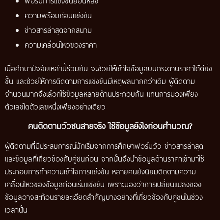
ฟอร์มการแข่งขันย้อนหลัง
ความพร้อมก่อนแข่งขัน
ข่าวสารล่าสุดจากสนาม
ความเคลื่อนไหวของราคา
เมื่อศึกษาปัจจัยเหล่านี้ร่วมกัน จะช่วยให้เข้าใจข้อมูลบนกระดานราคาได้ดียิ่ง
ขึ้น และช่วยให้การติดตามการแข่งขันมีเหตุผลมากกว่าเดิม ผู้ติดตาม
จำนวนมากจึงเลือกใช้ข้อมูลหลายด้านประกอบกัน แทนการมองเพียง
ตัวเลขใดตัวเลขหนึ่งเพียงอย่างเดียว
คนติดตามวัวชนสายจริง ใช้ข้อมูลยังไงก่อนคำนวณ?
ผู้ติดตามที่มีประสบการณ์มักเริ่มจากการศึกษาฟอร์มวัว ข่าวสารล่าสุด
และข้อมูลที่เกี่ยวข้องกับคู่ชนก่อน จากนั้นจึงนำข้อมูลด้านราคาเข้ามาใช้
ประกอบการทำความเข้าใจการแข่งขัน หลายคนยังนิยมติดตามความ
เคลื่อนไหวของข้อมูลก่อนเริ่มแข่งขัน เพราะมองว่าการเปลี่ยนแปลงของ
ข้อมูลอาจสะท้อนรายละเอียดสำคัญบางอย่างที่เกี่ยวข้องกับคู่ชนในช่วง
เวลานั้น