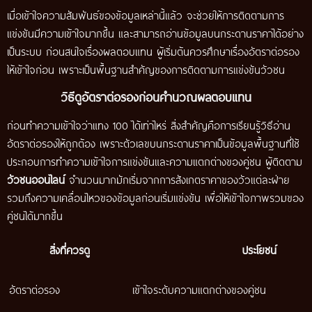
เมื่อเข้าใจความสัมพันธ์ของข้อมูลเหล่านี้แล้ว จะช่วยให้การติดตามการ
แข่งขันมีความเข้าใจมากขึ้น และสามารถอ่านข้อมูลบนกระดานราคาได้อย่าง
เป็นระบบ ก่อนสนใจเรื่องผลตอบแทน ผู้เริ่มต้นควรศึกษาเรื่องอัตราต่อรอง
ให้เข้าใจก่อน เพราะเป็นพื้นฐานสำคัญของการติดตามการแข่งขันวัวชน
วิธีดูอัตราต่อรองก่อนคำนวณผลตอบแทน
ก่อนทำความเข้าใจว่าแทง 100 ได้เท่าไหร่ สิ่งสำคัญคือการเรียนรู้วิธีอ่าน
อัตราต่อรองให้ถูกต้อง เพราะตัวเลขบนกระดานราคาเป็นข้อมูลพื้นฐานที่ใช้
ประกอบการทำความเข้าใจการแข่งขันและความแตกต่างของคู่ชน ผู้ติดตาม
วัวชนออนไลน์
จำนวนมากมักเริ่มจากการสังเกตราคาของวัวแต่ละฝ่าย
รวมถึงความเคลื่อนไหวของข้อมูลก่อนเริ่มแข่งขัน เพื่อให้เข้าใจภาพรวมของ
คู่ชนได้มากขึ้น
สิ่งที่ควรดู
ประโยชน์
อัตราต่อรอง
เข้าใจระดับความแตกต่างของคู่ชน