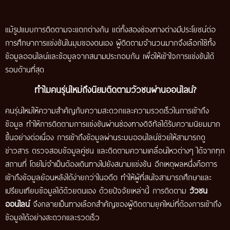
แม้รูปแบบการติดตามจะแตกต่างกัน แต่ทั้งสองช่องทางต่างมีประโยชน์ต่อ
การศึกษาการแข่งขันในมุมของตนเอง ผู้ติดตามจำนวนมากจึงเลือกใช้ทั้ง
ข้อมูลออนไลน์และข้อมูลจากสนามประกอบกัน เพื่อให้เข้าใจการแข่งขันได้
รอบด้านที่สุด
ทำไมคนรุ่นใหม่ถึงนิยมติดตามวัวชนผ่านออนไลน์?
คนรุ่นใหม่ให้ความสำคัญกับความสะดวกและความรวดเร็วในการเข้าถึง
ข้อมูล ทำให้การติดตามการแข่งขันผ่านช่องทางดิจิทัลได้รับความนิยมมาก
ขึ้นอย่างต่อเนื่อง การเข้าถึงข้อมูลผ่านระบบออนไลน์ช่วยให้สามารถดู
ข่าวสาร ตรวจสอบข้อมูลคู่ชน และติดตามความเคลื่อนไหวต่างๆ ได้จากทุก
สถานที่ โดยไม่จำเป็นต้องเดินทางไปยังสนามแข่งขัน อีกเหตุผลหนึ่งคือการ
เข้าถึงข้อมูลย้อนหลังได้ง่ายกว่าในอดีต ทำให้ผู้ที่สนใจสามารถศึกษาและ
เปรียบเทียบข้อมูลได้ด้วยตนเอง ด้วยปัจจัยเหล่านี้ การติดตาม
วัวชน
ออนไลน์
จึงกลายเป็นทางเลือกสำคัญของผู้ติดตามยุคใหม่ที่ต้องการเข้าถึง
ข้อมูลได้อย่างสะดวกและรวดเร็ว