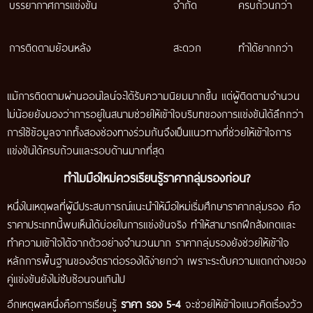
บรรยากาศการแข่งขัน
จำกัด
ครบถ้วนกว่า
การติดตามย้อนหลัง
สะดวก
ทำได้ยากกว่า
แม้การติดตามผ่านออนไลน์จะได้รับความนิยมมากขึ้น แต่ผู้ติดตามจำนวน
ไม่น้อยยังมองว่าการอยู่ในสนามช่วยให้เข้าใจบริบทของการแข่งขันได้ลึกกว่า
การใช้ข้อมูลจากทั้งสองช่องทางร่วมกันจึงเป็นแนวทางที่ช่วยให้เข้าใจการ
แข่งขันได้ครบถ้วนและรอบด้านมากที่สุด
ทำไมมือใหม่ควรเรียนรู้ราคากลุ่มรองก่อน?
หนึ่งในเหตุผลที่ผู้มีประสบการณ์แนะนำให้มือใหม่เริ่มศึกษาราคากลุ่มรอง คือ
ราคาประเภทนี้พบเห็นได้บ่อยในการแข่งขันจริง ทำให้สามารถฝึกสังเกตและ
ทำความเข้าใจได้จากตัวอย่างจำนวนมาก ราคากลุ่มรองยังช่วยให้เข้าใจ
หลักการพื้นฐานของอัตราต่อรองได้ง่ายกว่า เพราะระดับความแตกต่างของ
คู่แข่งขันยังไม่ซับซ้อนจนเกินไป
อีกเหตุผลหนึ่งคือการเรียนรู้
ราคา รอง 5-4
จะช่วยให้เข้าใจแนวคิดเรื่องวัว