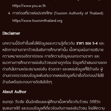
https://www.psu.ac.th
การท่องเที่ยวแห่งประเทศไทย (Tourism Authority of Thailand)
https://www.tourismthailand.org
Disclaimer
บทความนี้จัดทำขึ้นเพื่อให้ข้อมูลและความรู้เกี่ยวกับ
ราคา รอง 5-4
และ
หลักการอ่านราคาวัวชนในเชิงการศึกษาเท่านั้น เนื้อหามุ่งเน้นการอธิบาย
ความหมายของอัตราต่อรอง การตีความข้อมูลบนกระดานราคา และ
แนวทางการศึกษาการแข่งขันวัวชนอย่างถูกต้อง ข้อมูลที่นำเสนออาจแตก
ต่างกันไปตามแต่ละสนามแข่งขัน ช่วงเวลา และแหล่งข้อมูลที่ใช้อ้างอิง ผู้
อ่านควรตรวจสอบข้อมูลเพิ่มเติมจากแหล่งข้อมูลที่น่าเชื่อถือก่อนนำไปใช้
อ้างอิงหรือประกอบการตัดสินใจใดๆ
About Author
ธนกฤต วีระชัย
เป็นนักเขียนและผู้ศึกษาเนื้อหาเกี่ยวกับวัวชน วิถีชีวิต
ชุมชนภาคใต้ และระบบข้อมูลที่เกี่ยวข้องกับการแข่งขันวัวชน โดยให้ความ