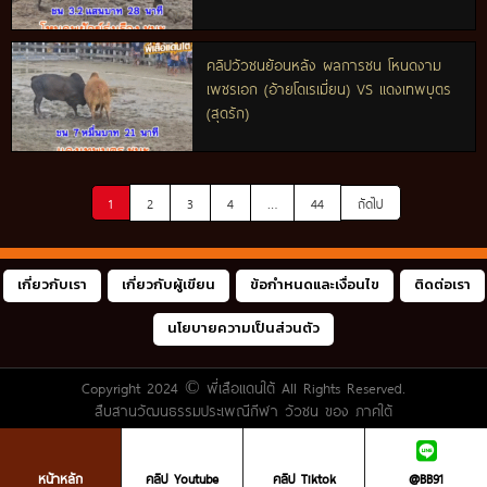
คลิปวัวชนย้อนหลัง ผลการชน โหนดงาม
เพชรเอก (อ้ายโดเรเมี่ยน) VS แดงเทพบุตร
(สุดรัก)
1
2
3
4
…
44
ถัดไป
เกี่ยวกับเรา
เกี่ยวกับผู้เขียน
ข้อกำหนดและเงื่อนไข
ติดต่อเรา
นโยบายความเป็นส่วนตัว
Copyright 2024 ©
พี่เสือแดนใต้
All Rights Reserved.
สืบสานวัฒนธรรมประเพณีกีฬา วัวชน ของ ภาคใต้
หน้าหลัก
คลิป Youtube
คลิป Tiktok
@BB91