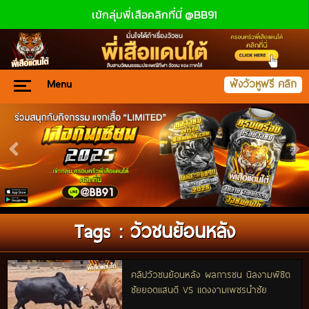
เข้กลุ่มพี่เสือคลิกที่นี่ @BB91
Menu
ฟังวัวหูฟรี คลิก
Tags : วัวชนย้อนหลัง
คลิปวัวชนย้อนหลัง ผลการชน นิลงามพิชิต
ชัยยอดแสนดี VS แดงงามเพชรนำชัย