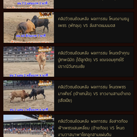
คลิปวัวชนย้อนหลัง ผลการชน โหนดงามธนู
เพชร (พัทลุง) VS ลังสาดแมมมอส
คลิปวัวชนย้อนหลัง ผลการชน โหนดเจ้าคุณ
ปู่เทพนิมิต (ไอ้ลูกปัด) VS แดงจอมยุทธไร้
ปราณีวันทรงชัย
คลิปวัวชนย้อนหลัง ผลการชน โหนดเพชร
มาเฟียร์ (เจ้าแทนใจ) VS ขาวงามสามอำเภอ
(เสือเปีย)
คลิปวัวชนย้อนหลัง ผลการชน ลังสาดก้อง
ฟ้าเพชรแสนเหลี่ยม (อ้ายก้อง) VS โหนด
งามวาสนาพาโชคลูกสามแผ่นดิน