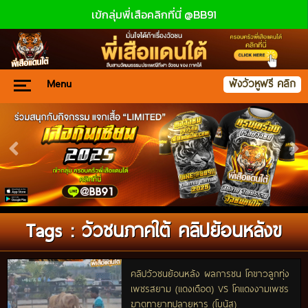
เข้กลุ่มพี่เสือคลิกที่นี่ @BB91
Menu
ฟังวัวหูฟรี คลิก
Tags : วัวชนภาคใต้ คลิปย้อนหลังฃ
คลิปวัวชนย้อนหลัง ผลการชน โคขาวลูกทุ่ง
เพชรสยาม (แดงเดือด) VS โคแดงงามเพชร
ฆาตทายาทปลายหาร (โบนัส)