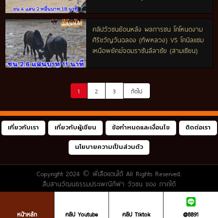
คลิปวัวชนย้อนหลัง ผลการชน โคโหนดงาม
ศิริขวัญวันฉลอง (ทัพหลวง) VS โคนิลแซม
เหนือพยัคฆ์จอมราชันลีลาชัย (สามเซียน)
1
2
3
ถัดไป
เกี่ยวกับเรา
เกี่ยวกับผู้เขียน
ข้อกำหนดและเงื่อนไข
ติดต่อเรา
นโยบายความเป็นส่วนตัว
Copyright 2024 ©
พี่เสือแดนใต้
All Rights Reserved.
สืบสานวัฒนธรรมประเพณีกีฬา วัวชน ของ ภาคใต้
หน้าหลัก
คลิป Youtube
คลิป Tiktok
@BB91