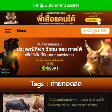
เข้กลุ่มพี่เสือคลิกที่นี่ @BB91
Menu
ฟังวัวหูฟรี คลิก
Tags : ถ่ายทอดสด
คลิปวัวชนย้อนหลัง ผลการชน นิลงามพิชิต
ชัยยอดแสนดี VS แดงงามเพชรนำชัย