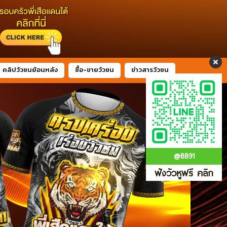
คลิปวัวชนย้อนหลัง
ซื้อ-ขายวัวชน
ข่าวสารวัวชน
@BB91
ฟังวัวหูฟรี คลิก