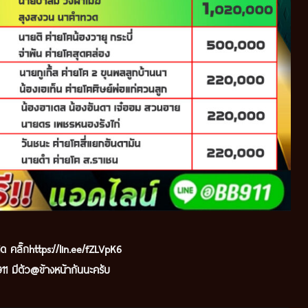
ด คลิ๊ก
https://lin.ee/fZLVpK6
1 มีตัว@ข้างหน้ากันนะครับ