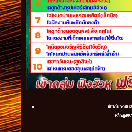
เข้
าเล่นวัวชนส
หรือ@BB91