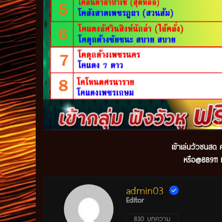
เข้าเล่นวัวชนสด ค
หรือ@BB911 ม
admin03
Editor
830 บทความ