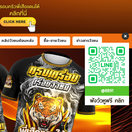
คลิปวัวชนย้อนหลัง
ซื้อ-ขายวัวชน
ข่าวสารวัวชน
@BB91
ฟังวัวหูฟรี คลิก