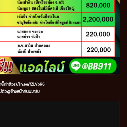
ลิ๊ก
https://lin.ee/fZLVpK6
ีตัว@ข้างหน้ากันนะครับ