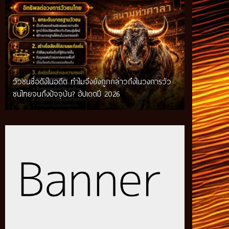
วัวชนชื่อดังในอดีต ทำไมจึงยังถูกกล่าวถึงในวงการวัว
กติกาวัวชนสมัยก่อน วิถีการแข่งขันดั้งเดิมที่สืบทอด
ชนไทยจนถึงปัจจุบัน? อัปเดตปี 2026
ผ่านภูมิปัญญาท้องถิ่น อัปเดตปี 2026