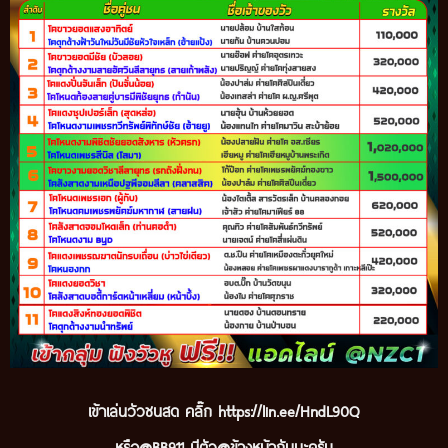
เข้
าเล่นวัวชนสด คลิ๊ก
https://lin.ee/HndL90Q
หรือ@BB911 มีตัว@ข้างหน้ากันนะ
ครับ