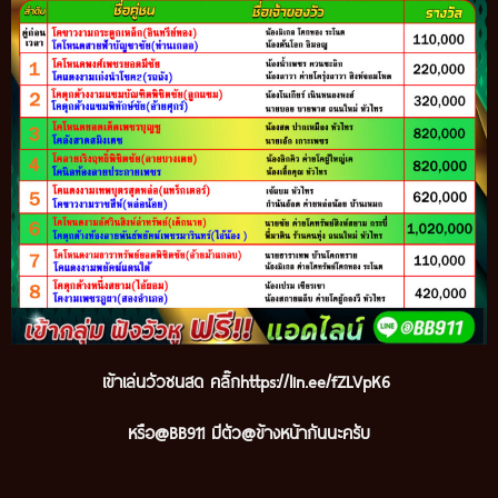
เข้าเล่นวัวชนสด คลิ๊ก
https://lin.ee/fZLVpK6
หรือ@BB911 มีตัว@ข้างหน้ากันนะครับ