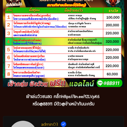
เข้าเล่นวัวชนสด คลิ๊ก
https://lin.ee/fZLVpK6
หรือ@BB911 มีตัว@ข้างหน้ากันนะครับ
admin03