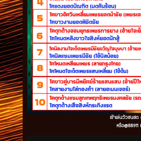
เข้
าเล่นวัวชนสด 
หรือ@BB911 ม