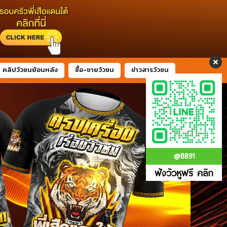
คลิปวัวชนย้อนหลัง
ซื้อ-ขายวัวชน
ข่าวสารวัวชน
@BB91
ฟังวัวหูฟรี คลิก