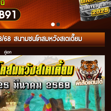
03/68 สนามชนโคสมหวังสเตเดี๊ยม
คู่เอก