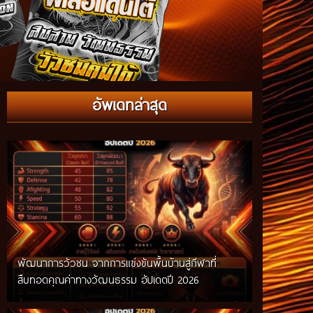
กติกาวัวชนสมัยก่อน วิถีการแข่งขันดั้งเดิมที่สืบทอด
อัพเดทล่าสุด
ผ่านภูมิปัญญาท้องถิ่น อัปเดตปี 2026
พัฒนาการวัวชน จากการแข่งขันพื้นบ้านสู่กีฬาที่
สืบทอดคุณค่าทางวัฒนธรรม อัปเดตปี 2026