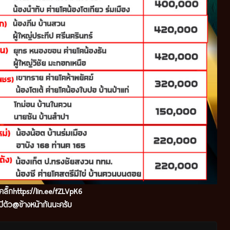
คลิ๊ก
https://lin.ee/fZLVpK6
ีตัว@ข้างหน้ากันนะครับ