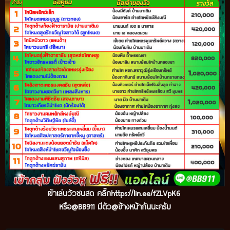
เข้าเล่นวัวชนสด คลิ๊ก
https://lin.ee/fZLVpK6
หรือ@BB911 มีตัว@ข้างหน้ากันนะครับ