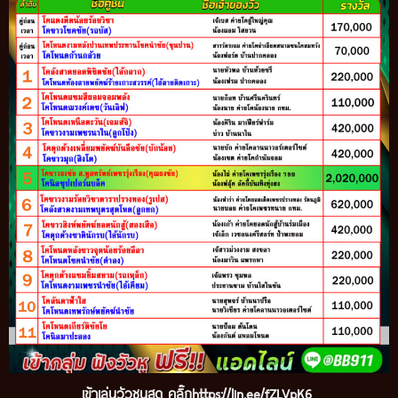
เข้าเล่นวัวชนสด คลิ๊ก
https://lin.ee/fZLVpK6