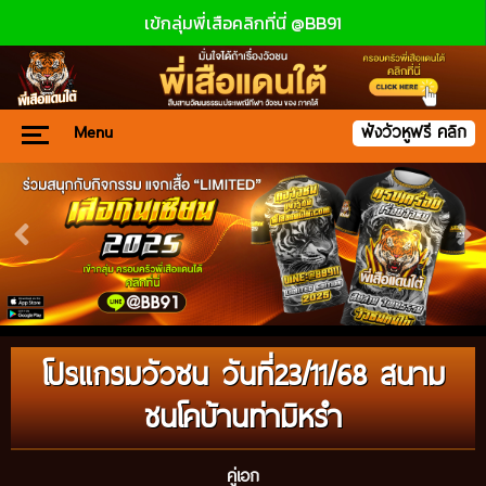
เข้กลุ่มพี่เสือคลิกที่นี่ @BB91
Menu
ฟังวัวหูฟรี คลิก
โปรแกรมวัวชน วันที่23/11/68 สนาม
ชนโคบ้านท่ามิหรำ
คู่เอก