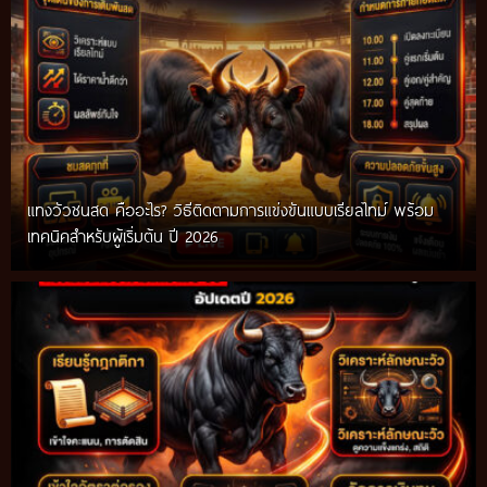
แทงวัวชนสด คืออะไร? วิธีติดตามการแข่งขันแบบเรียลไทม์ พร้อม
เทคนิคสำหรับผู้เริ่มต้น ปี 2026