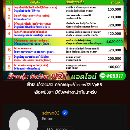
เข้าเล่นวัวชนสด คลิ๊ก
https://lin.ee/fZLVpK6
หรือ@BB911 มีตัว@ข้างหน้ากันนะครับ
admin03
Editor
830 บทความ