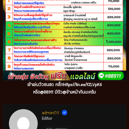
เข้
าเล่นวัวชนสด คลิ๊ก
https://lin.ee/fZLVpK6
หรือ@BB911 มีตัว@ข้างหน้ากันนะครับ
admin03
Editor
830 บทความ