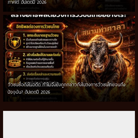
ภาคใต้ อัปเดตปี 2026
วัวชนชื่อดังในอดีต ทำไมจึงยังถูกกล่าวถึงในวงการวัวชนไทยจนถึง
กติกาวัวชนสมัยก่อน วิถีการแข่งขันดั้งเดิมที่สืบทอดผ่านภูมิปัญญา
ปัจจุบัน? อัปเดตปี 2026
ท้องถิ่น อัปเดตปี 2026