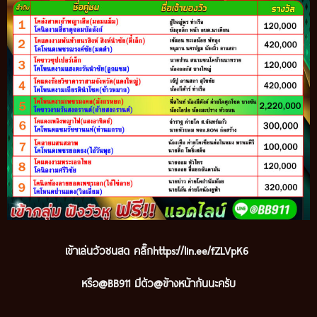
เข้าเล่นวัวชนสด คลิ๊ก
https://lin.ee/fZLVpK6
หรือ@BB911 มีตัว@ข้างหน้ากันนะครับ