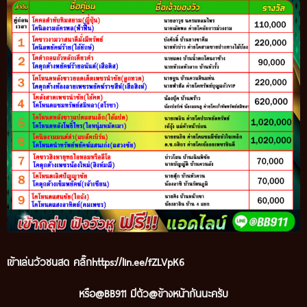
เข้าเล่นวัวชนสด คลิ๊ก
https://lin.ee/fZLVpK6
หรือ@BB911 มีตัว@ข้างหน้ากันนะครับ