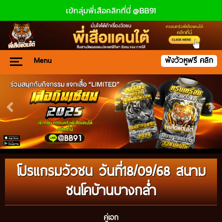
เข้กลุ่มพี่เสือคลิกที่นี่ @BB91
Menu
ฟังวัวหูฟรี คลิก
โปรแกรมวัวชน วันที่18/09/68 สนาม
ชนโคบ้านบางกล่ำ
คู่เอก