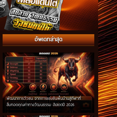
กติกาวัวชนสมัยก่อน วิถีการแข่งขันดั้งเดิมที่สืบทอด
อัพเดทล่าสุด
ผ่านภูมิปัญญาท้องถิ่น อัปเดตปี 2026
พัฒนาการวัวชน จากการแข่งขันพื้นบ้านสู่กีฬาที่
สืบทอดคุณค่าทางวัฒนธรรม อัปเดตปี 2026