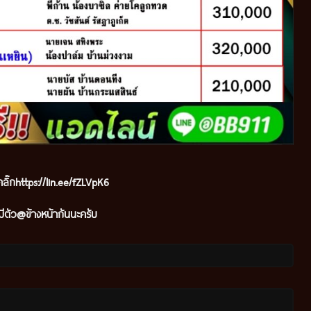
ลิ๊ก
https://lin.ee/fZLVpK6
ีตัว@ข้างหน้ากันนะครับ