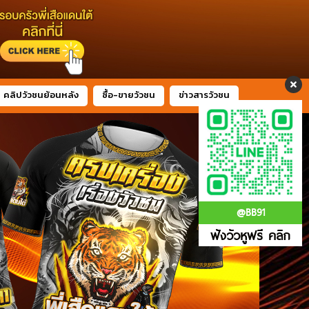
คลิปวัวชนย้อนหลัง
ซื้อ-ขายวัวชน
ข่าวสารวัวชน
@BB91
ฟังวัวหูฟรี คลิก