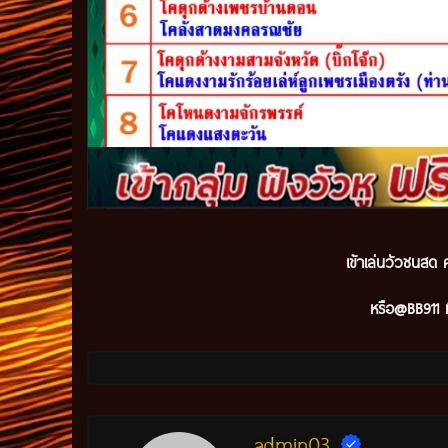
เข้าเล่นวัวชนสด ค
หรือ@BB911 ม
admin03