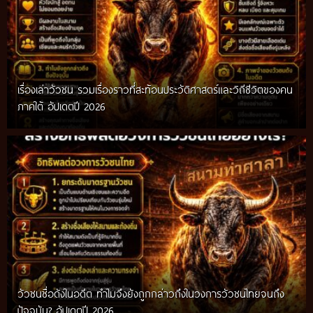
เรื่องเล่าวัวชน รวมเรื่องราวที่สะท้อนประวัติศาสตร์และวิถีชีวิตของคน
ภาคใต้ อัปเดตปี 2026
วัวชนชื่อดังในอดีต ทำไมจึงยังถูกกล่าวถึงในวงการวัวชนไทยจนถึง
กติกาวัวชนสมัยก่อน วิถีการแข่งขันดั้งเดิมที่สืบทอดผ่านภูมิปัญญา
ปัจจุบัน? อัปเดตปี 2026