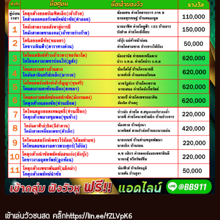
เข้าเล่นวัวชนสด คลิ๊ก
https://lin.ee/fZLVpK6