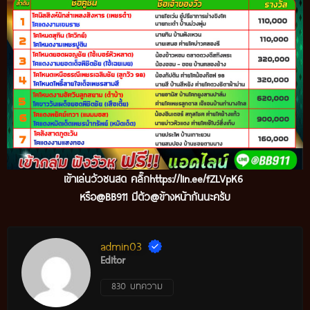
เข้าเล่นวัวชนสด คลิ๊ก
https://lin.ee/fZLVpK6
หรือ@BB911 มีตัว@ข้างหน้ากันนะครับ
admin03
Editor
830 บทความ