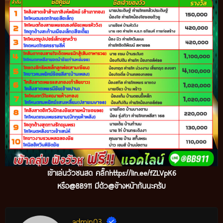
เข้
าเล่นวัวชนสด คลิ๊ก
https://lin.ee/fZLVpK6
หรือ@BB911 มีตัว@ข้างหน้ากันนะครับ
admin03