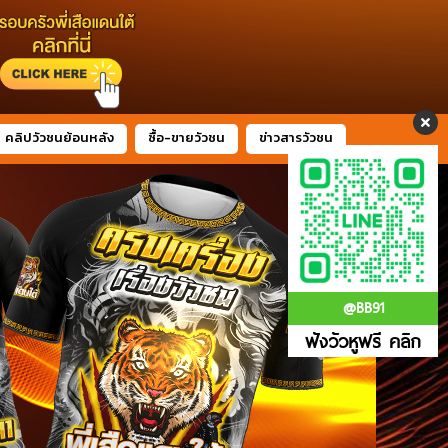
คลิปวัวชนย้อนหลัง
ซื้อ-ขายวัวชน
ข่าวสารวัวชน
@BB91
ฟังวัวหูฟรี คลิก