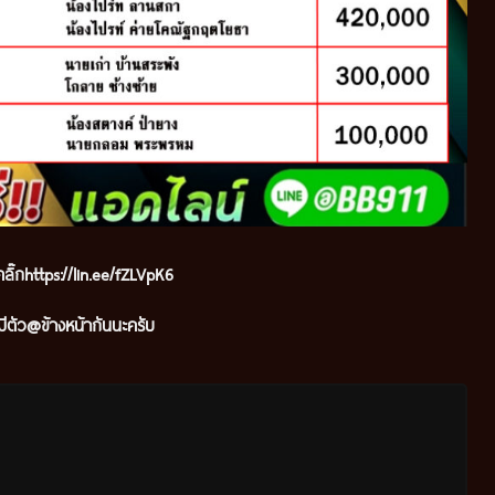
ลิ๊ก
https://lin.ee/fZLVpK6
ีตัว@ข้างหน้ากันนะครับ