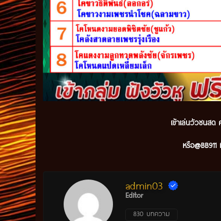
เข้าเล่นวัวชนสด ค
หรือ@BB911 ม
admin03
Editor
830 บทความ