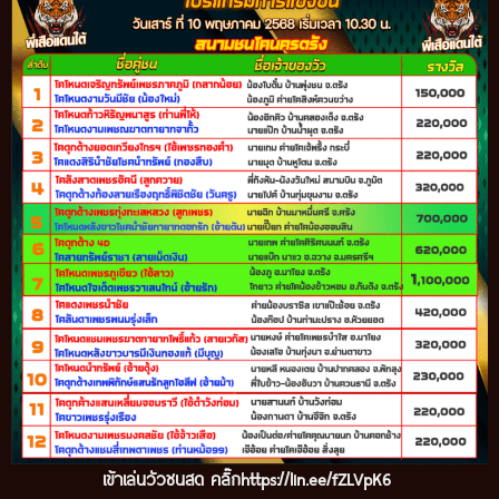
เข้าเล่นวัวชนสด คลิ๊ก
https://lin.ee/fZLVpK6