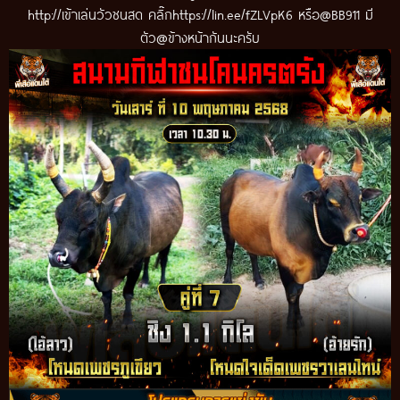
http://เข้าเล่นวัวชนสด คลิ๊กhttps://lin.ee/fZLVpK6 หรือ@BB911 มี
ตัว@ข้างหน้ากันนะครับ