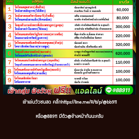
เข้าเล่นวัวชนสด คลิ๊กhttps://line.me/R/ti/p/@bb911
หรือ@BB911 มีตัว@ข้างหน้ากันนะครับ