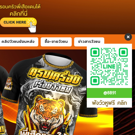
คลิปวัวชนย้อนหลัง
ซื้อ-ขายวัวชน
ข่าวสารวัวชน
@BB91
ฟังวัวหูฟรี คลิก