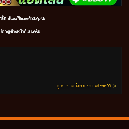
ลิ๊ก
https://lin.ee/fZLVpK6
ีตัว@ข้างหน้ากันนะครับ
ดูบทความทั้งหมดของ admin03