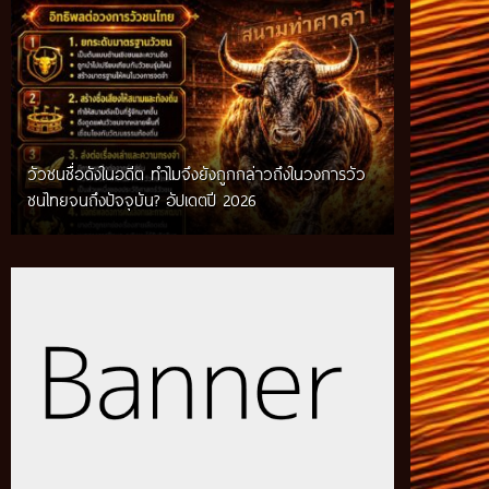
วัวชนชื่อดังในอดีต ทำไมจึงยังถูกกล่าวถึงในวงการวัว
กติกาวัวชนสมัยก่อน วิถีการแข่งขันดั้งเดิมที่สืบทอด
ชนไทยจนถึงปัจจุบัน? อัปเดตปี 2026
ผ่านภูมิปัญญาท้องถิ่น อัปเดตปี 2026