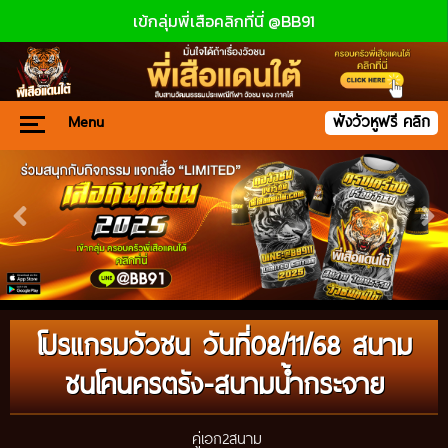
เข้กลุ่มพี่เสือคลิกที่นี่ @BB91
Menu
ฟังวัวหูฟรี คลิก
โปรแกรมวัวชน วันที่08/11/68 สนาม
ชนโคนครตรัง-สนามน้ำกระจาย
คู่เอก2สนาม