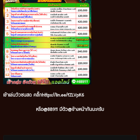
เข้าเล่นวัวชนสด คลิ๊ก
https://lin.ee/fZLVpK6
หรือ@BB911 มีตัว@ข้างหน้ากันนะครับ