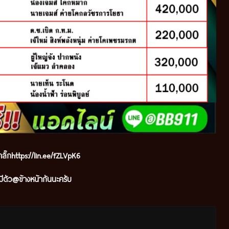
ลิ๊ก
https://lin.ee/fZLVpK6
ีตัว@ข้างหน้ากันนะครับ