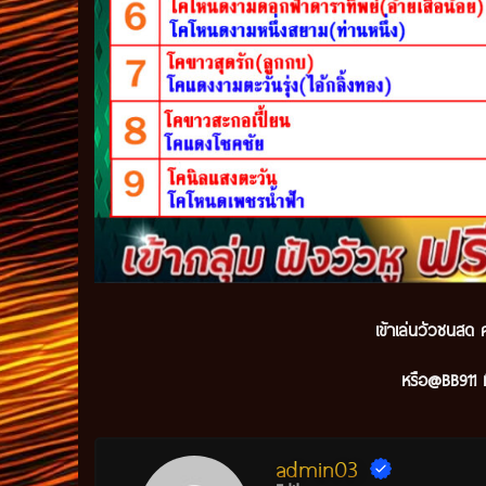
เข้าเล่นวัวชนสด ค
หรือ@BB911 ม
admin03