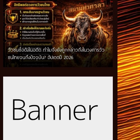
วัวชนชื่อดังในอดีต ทำไมจึงยังถูกกล่าวถึงในวงการวัว
กติกาวัวชนสมัยก่อน วิถีการแข่งขันดั้งเดิมที่สืบทอด
ชนไทยจนถึงปัจจุบัน? อัปเดตปี 2026
ผ่านภูมิปัญญาท้องถิ่น อัปเดตปี 2026