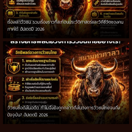
เรื่องเล่าวัวชน รวมเรื่องราวที่สะท้อนประวัติศาสตร์และวิถีชีวิตของคน
ภาคใต้ อัปเดตปี 2026
วัวชนชื่อดังในอดีต ทำไมจึงยังถูกกล่าวถึงในวงการวัวชนไทยจนถึง
กติกาวัวชนสมัยก่อน วิถีการแข่งขันดั้งเดิมที่สืบทอดผ่านภูมิปัญญา
ปัจจุบัน? อัปเดตปี 2026
ท้องถิ่น อัปเดตปี 2026