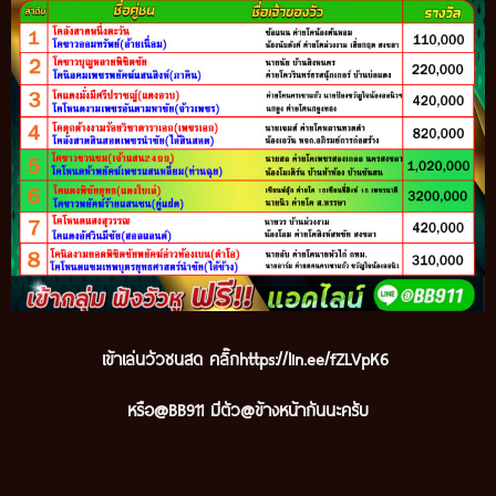
เข้าเล่นวัวชนสด คลิ๊ก
https://lin.ee/fZLVpK6
หรือ@BB911 มีตัว@ข้างหน้ากันนะครับ