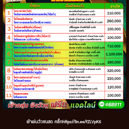
เข้าเล่นวัวชนสด คลิ๊ก
https://lin.ee/fZLVpK6