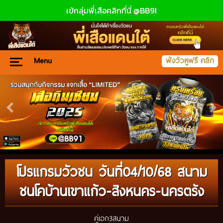
เข้กลุ่มพี่เสือคลิกที่นี่ @BB91
Menu
ฟังวัวหูฟรี คลิก
โปรแกรมวัวชน วันที่04/10/68 สนาม
ชนโคบ้านเขาแก้ว-สิงหนคร-นครตรัง
คู่เอก3สนาม