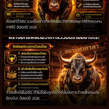
เรื่องเล่าวัวชน รวมเรื่องราวที่สะท้อนประวัติศาสตร์และวิถีชีวิตของคน
ภาคใต้ อัปเดตปี 2026
วัวชนชื่อดังในอดีต ทำไมจึงยังถูกกล่าวถึงในวงการวัวชนไทยจนถึง
กติกาวัวชนสมัยก่อน วิถีการแข่งขันดั้งเดิมที่สืบทอดผ่านภูมิปัญญา
ปัจจุบัน? อัปเดตปี 2026
ท้องถิ่น อัปเดตปี 2026