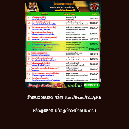
เข้าเล่นวัวชนสด คลิ๊ก
https://lin.ee/fZLVpK6
หรือ@BB911 มีตัว@ข้างหน้ากันนะครับ