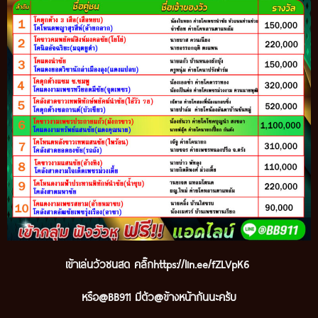
เข้าเล่นวัวชนสด คลิ๊ก
https://lin.ee/fZLVpK6
หรือ@BB911 มีตัว@ข้างหน้ากันนะครับ