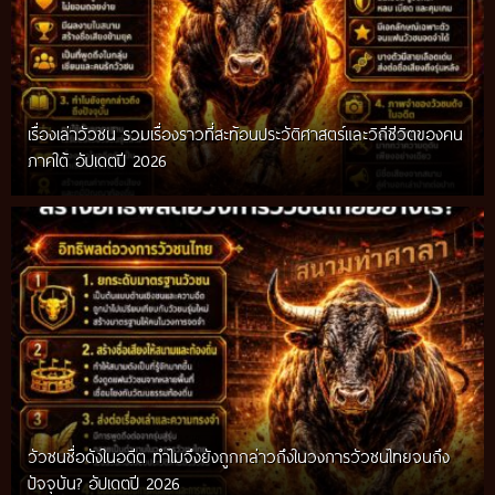
เรื่องเล่าวัวชน รวมเรื่องราวที่สะท้อนประวัติศาสตร์และวิถีชีวิตของคน
ภาคใต้ อัปเดตปี 2026
วัวชนชื่อดังในอดีต ทำไมจึงยังถูกกล่าวถึงในวงการวัวชนไทยจนถึง
กติกาวัวชนสมัยก่อน วิถีการแข่งขันดั้งเดิมที่สืบทอดผ่านภูมิปัญญา
ปัจจุบัน? อัปเดตปี 2026
ท้องถิ่น อัปเดตปี 2026