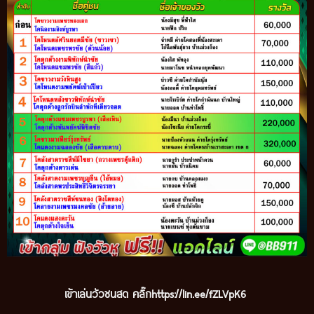
เข้าเล่นวัวชนสด คลิ๊ก
https://lin.ee/fZLVpK6