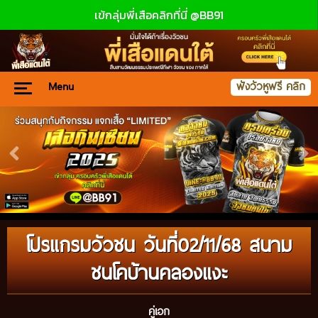
เข้กลุ่มพี่เสือคลิกที่นี่ @BB91
Menu
ฟังวัวหูฟรี คลิก
โปรแกรมวัวชน วันที่02/11/68 สนาม
ชนโคบ้านคลองแงะ
คู่เอก