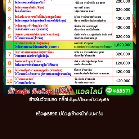
เข้าเล่นวัวชนสด คลิ๊ก
https://lin.ee/fZLVpK6
หรือ@BB911 มีตัว@ข้างหน้ากันนะครับ