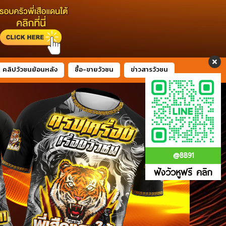
คลิปวัวชนย้อนหลัง
ซื้อ-ขายวัวชน
ข่าวสารวัวชน
@BB91
ฟังวัวหูฟรี คลิก