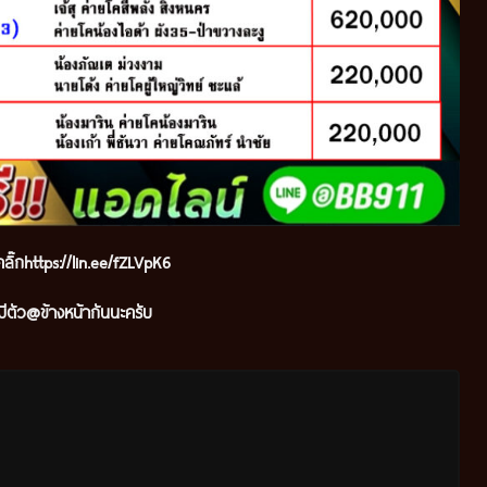
ลิ๊ก
https://lin.ee/fZLVpK6
ีตัว@ข้างหน้ากันนะครับ