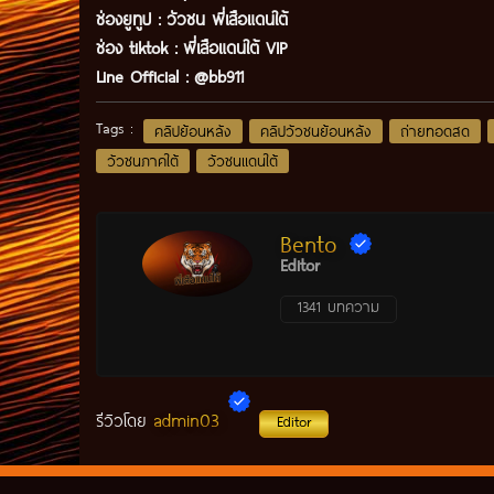
ช่องยูทูป
:
วัวชน พี่เสือแดนใต้
ช่อง tiktok :
พี่เสือแดนใต้ VIP
Line Official :
@bb911
Tags :
คลิปย้อนหลัง
คลิปวัวชนย้อนหลัง
ถ่ายทอดสด
วัวชนภาคใต้
วัวชนแดนใต้
Bento
Editor
1341 บทความ
admin03
รีวิวโดย
Editor