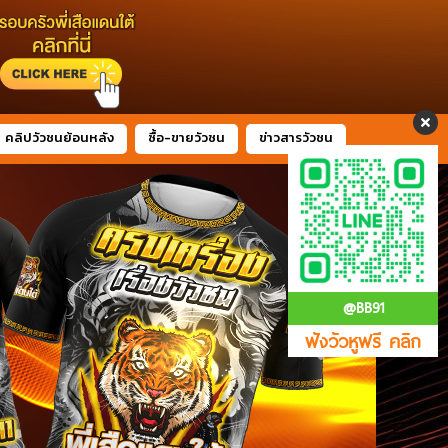
คลิปวัวชนย้อนหลัง
ซื้อ-ขายวัวชน
ข่าวสารวัวชน
@BB91
ฟังวัวหูฟรี คลิก