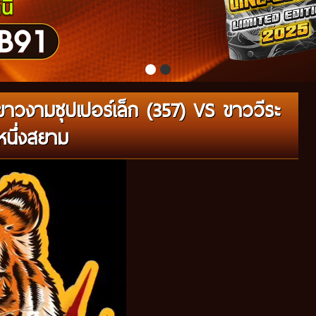
าวงามซุปเปอร์เล็ก (357) VS ขาววีระ
หนึ่งสยาม