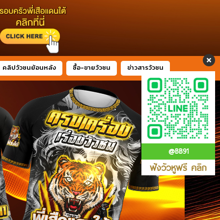
คลิปวัวชนย้อนหลัง
ซื้อ-ขายวัวชน
ข่าวสารวัวชน
@BB91
ฟังวัวหูฟรี คลิก