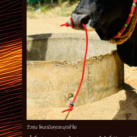
วัวชน โหนดมังคุดละมุดลําไย