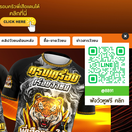
คลิปวัวชนย้อนหลัง
ซื้อ-ขายวัวชน
ข่าวสารวัวชน
@BB91
ฟังวัวหูฟรี คลิก