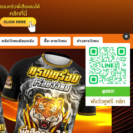
คลิปวัวชนย้อนหลัง
ซื้อ-ขายวัวชน
ข่าวสารวัวชน
@BB91
ฟังวัวหูฟรี คลิก