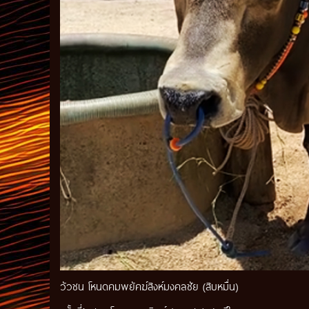
วัวชน โหนดคมพยัคฆ์สิงห์มงคลชัย (สิบหมื่น)