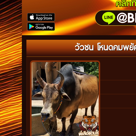
วัวชน โหนดคมพยัคฆ