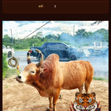
แพ้ :
2