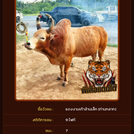
ชื่อวัวชน :
แดงงามเก้าล้านเล็ก (ท่านกลาก)
สถิติการชน :
9 ไฟท์
ชนะ :
7