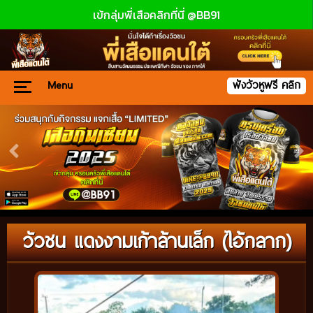
เข้กลุ่มพี่เสือคลิกที่นี่ @BB91
Menu
ฟังวัวหูฟรี คลิก
วัวชน แดงงามเก้าล้านเล็ก (ไอ้กลาก)