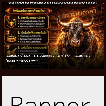
วัวชนชื่อดังในอดีต ทำไมจึงยังถูกกล่าวถึงในวงการวัวชนไทยจนถึง
กติกาวัวชนสมัยก่อน วิถีการแข่งขันดั้งเดิมที่สืบทอดผ่านภูมิปัญญา
ปัจจุบัน? อัปเดตปี 2026
ท้องถิ่น อัปเดตปี 2026