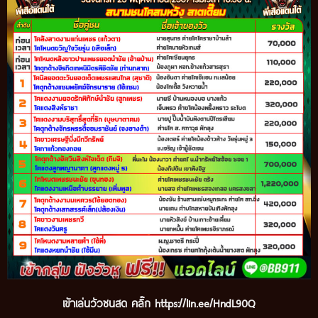
เข้
าเล่นวัวชนสด คลิ๊ก
https://lin.ee/HndL90Q