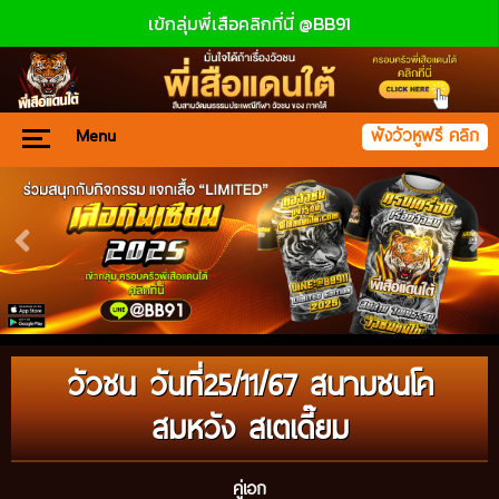
เข้กลุ่มพี่เสือคลิกที่นี่ @BB91
Menu
ฟังวัวหูฟรี คลิก
วัวชน วันที่25/11/67 สนามชนโค
สมหวัง สเตเดี๊ยม
คู่เอก