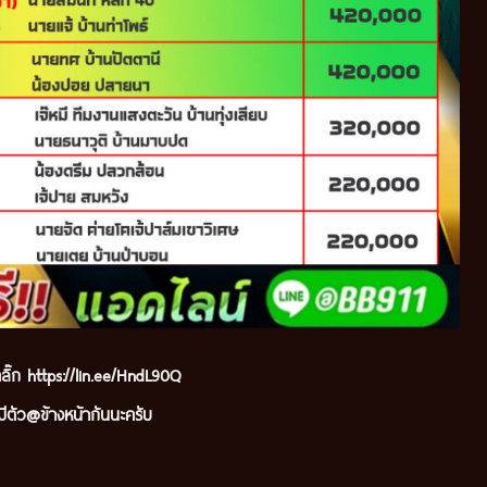
ลิ๊ก
https://lin.ee/HndL90Q
ีตัว@ข้างหน้ากันนะ
ครับ