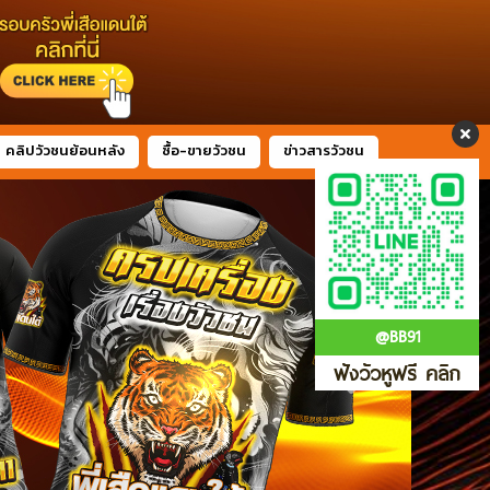
คลิปวัวชนย้อนหลัง
ซื้อ-ขายวัวชน
ข่าวสารวัวชน
@BB91
ฟังวัวหูฟรี คลิก