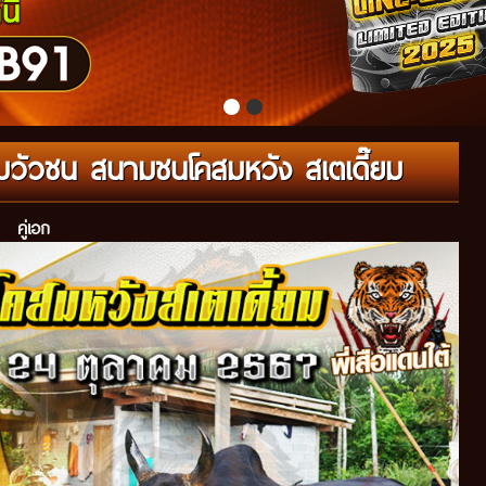
รมวัวชน สนามชนโคสมหวัง สเตเดี๊ยม
คู่เอก