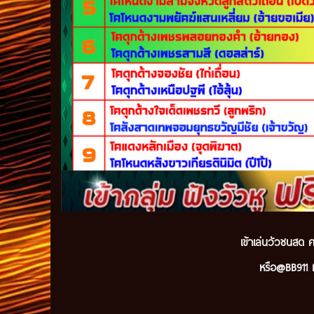
เข้
าเล่นวัวชนสด ค
หรือ@BB911 ม