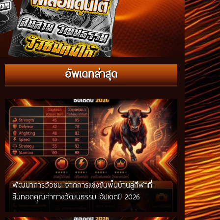
กติกาวัวชนสมัยก่อน วิถีการแข่งขันดั้งเดิมที่สืบทอด
อัพเดทล่าสุด
ผ่านภูมิปัญญาท้องถิ่น อัปเดตปี 2026
พัฒนาการวัวชน จากการแข่งขันพื้นบ้านสู่กีฬาที่
สืบทอดคุณค่าทางวัฒนธรรม อัปเดตปี 2026