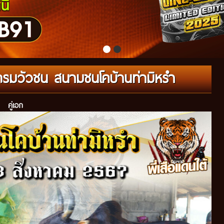
แกรมวัวชน สนามชนโคบ้านท่ามิหรำ
คู่เอก