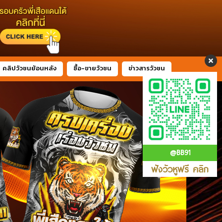
คลิปวัวชนย้อนหลัง
ซื้อ-ขายวัวชน
ข่าวสารวัวชน
@BB91
ฟังวัวหูฟรี คลิก