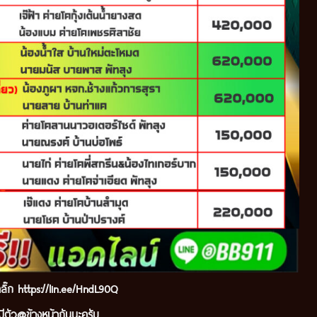
ลิ๊ก
https://lin.ee/HndL90Q
ีตัว@ข้างหน้ากันนะ
ครับ