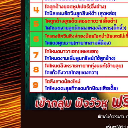
เข้
าเล่นวัวชนสด ค
หรือ@BB911 ม