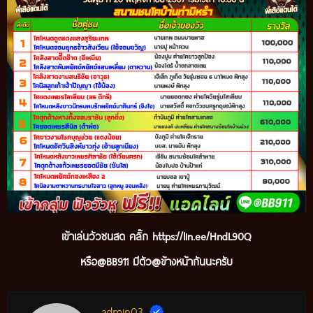
เข้
าเล่นวัวชนสด คลิ๊ก
https://lin.ee/HndL90Q
หรือ@BB911 มีตัว@ข้างหน้ากันนะ
ครับ
admin03