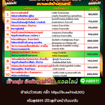
เข้
าเล่นวัวชนสด คลิ๊ก
https://lin.ee/HndL90Q
หรือ@BB911 มีตัว@ข้างหน้ากันนะ
ครับ