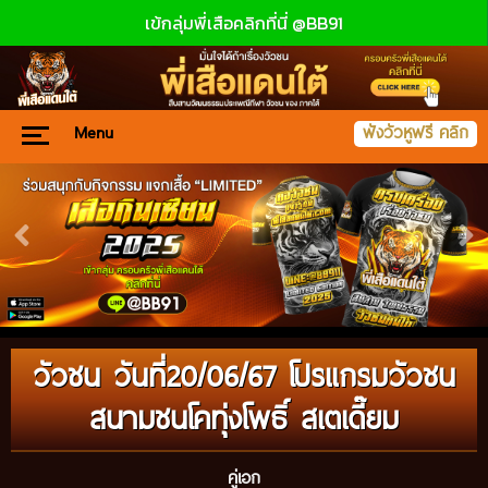
เข้กลุ่มพี่เสือคลิกที่นี่ @BB91
Menu
ฟังวัวหูฟรี คลิก
วัวชน วันที่20/06/67 โปรแกรมวัวชน
สนามชนโคทุ่งโพธิ์ สเตเดี๊ยม
คู่เอก