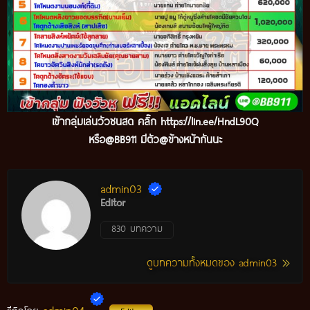
เข้ากลุ่มเล่นวัวชนสด คลิ๊ก
https://lin.ee/HndL90Q
หรือ@BB911 มีตัว@ข้างหน้ากันนะ
admin03
Editor
830 บทความ
ดูบทความทั้งหมดของ admin03