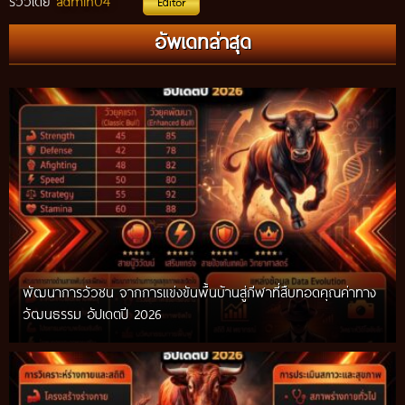
admin04
รีวิวโดย
Editor
กติกาวัวชนสมัยก่อน วิถีการแข่งขันดั้งเดิมที่สืบทอดผ่านภูมิปัญญา
อัพเดทล่าสุด
ท้องถิ่น อัปเดตปี 2026
พัฒนาการวัวชน จากการแข่งขันพื้นบ้านสู่กีฬาที่สืบทอดคุณค่าทาง
วัฒนธรรม อัปเดตปี 2026